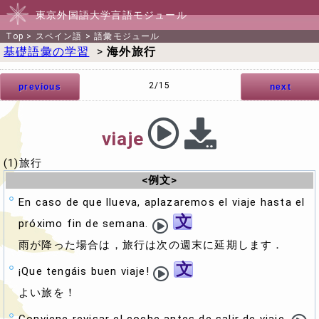
東京外国語大学言語モジュール
Top
>
スペイン語
>
語彙モジュール
基礎語彙の学習
>
海外旅行
2/15
previous
next
viaje
(1)旅行
<例文>
En caso de que llueva, aplazaremos el viaje hasta el
文
próximo fin de semana.
雨が降った場合は，旅行は次の週末に延期します．
文
¡Que tengáis buen viaje!
よい旅を！