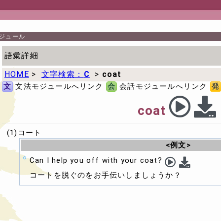
ジュール
語彙詳細
HOME
>
文字検索：
C
>
coat
文
文法モジュールへリンク
会
会話モジュールへリンク
発
coat
(1)コート
<例文>
Can I help you off with your coat?
コートを脱ぐのをお手伝いしましょうか？