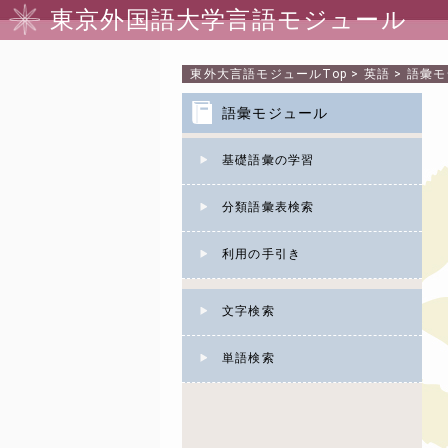
東京外国語大学言語モジュール
東外大言語モジュール
Top
>
英語
>
語彙モ
語彙モジュール
基礎語彙の学習
分類語彙表検索
利用の手引き
文字検索
単語検索