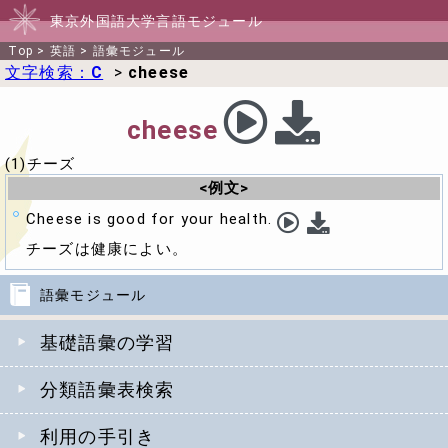
東京外国語大学言語モジュール
Top
>
英語
>
語彙モジュール
文字検索：
C
>
cheese
cheese
(1)チーズ
<例文>
Cheese is good for your health.
チーズは健康によい。
語彙モジュール
基礎語彙の学習
分類語彙表検索
利用の手引き