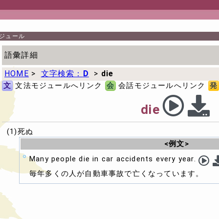
ジュール
語彙詳細
HOME
>
文字検索：
D
>
die
文
文法モジュールへリンク
会
会話モジュールへリンク
発
die
(1)死ぬ
<例文>
Many people die in car accidents every year.
毎年多くの人が自動車事故で亡くなっています。