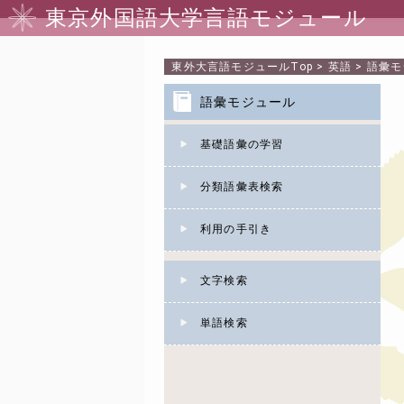
東京外国語大学言語モジュール
東外大言語モジュール
Top
>
英語
>
語彙モ
語彙モジュール
基礎語彙の学習
分類語彙表検索
利用の手引き
文字検索
単語検索