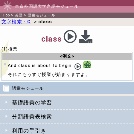
東京外国語大学言語モジュール
Top
>
英語
>
語彙モジュール
文字検索：
C
>
class
class
(1)授業
<例文>
会
And class is about to begin.
それにもうすぐ授業が始まりますよ。
語彙モジュール
基礎語彙の学習
分類語彙表検索
利用の手引き