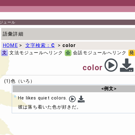
ジュール
語彙詳細
HOME
>
文字検索：
C
>
color
文
文法モジュールへリンク
会
会話モジュールへリンク
発
color
(1)色（いろ）
<例文>
He likes quiet colors.
彼は落ち着いた色が好きだ。