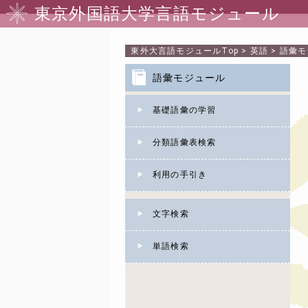
東京外国語大学言語モジュール
東外大言語モジュール
Top
>
英語
>
語彙モ
語彙モジュール
基礎語彙の学習
分類語彙表検索
利用の手引き
文字検索
単語検索