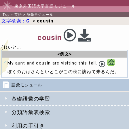
東京外国語大学言語モジュール
Top
>
英語
>
語彙モジュール
文字検索：
C
>
cousin
cousin
(1)いとこ
<例文>
会
My aunt and cousin are visiting this fall.
ぼくのおばさんといとこがこの秋に訪ねて来るんだ。
語彙モジュール
基礎語彙の学習
分類語彙表検索
利用の手引き