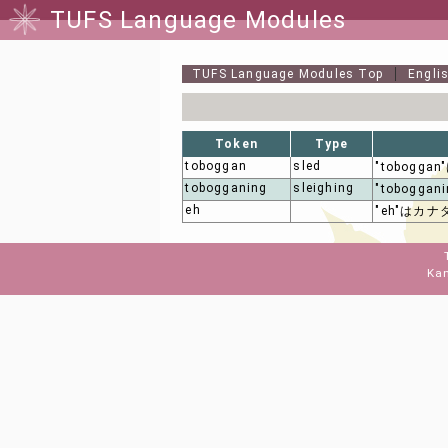
TUFS Language Modules
TUFS Language Modules
Top
Engli
Token
Type
toboggan
sled
"tobog
tobogganing
sleighing
"tobogg
eh
"eh"はカ
Kan