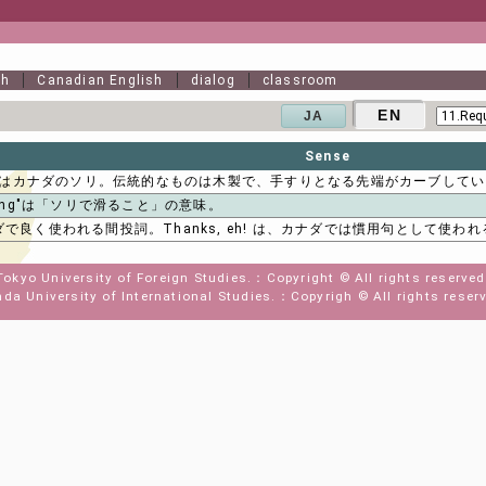
sh
Canadian English
dialog
classroom
EN
JA
Sense
gan"はカナダのソリ。伝統的なものは木製で、手すりとなる先端がカーブして
aning"は「ソリで滑ること」の意味。
ナダで良く使われる間投詞。Thanks, eh! は、カナダでは慣用句として使わ
Tokyo University of Foreign Studies.
Copyright © All rights reserved
da University of International Studies.
Copyrigh © All rights reser