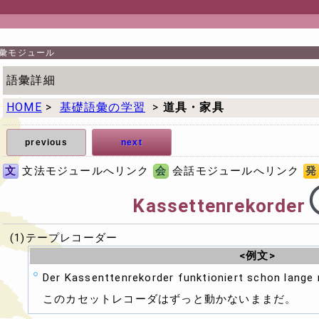
彙モジュール
語彙詳細
HOME
>
基礎語彙の学習
>
道具・家具
previous
next
文
文法モジュールへリンク
会
会話モジュールへリンク
発
Kassettenrekorder
(1)テープレコーダー
<例文>
Der Kassenttenrekorder funktioniert schon lange 
このカセットレコーダはずっと動かないままだ。