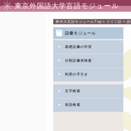
東京外国語大学言語モジュール
東外大言語モジュール
Top
>
ドイツ語
>
語
語彙モジュール
基礎語彙の学習
分類語彙表検索
利用の手引き
文字検索
単語検索