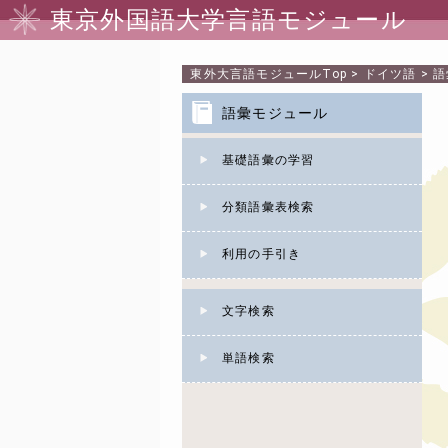
東京外国語大学言語モジュール
東外大言語モジュール
Top
>
ドイツ語
>
語
語彙モジュール
基礎語彙の学習
分類語彙表検索
利用の手引き
文字検索
単語検索