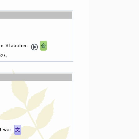
ere Stäbchen.
会
るの。
l war.
文