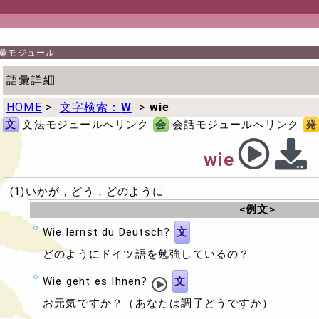
彙モジュール
語彙詳細
HOME
>
文字検索：
W
>
wie
文
文法モジュールへリンク
会
会話モジュールへリンク
発
wie
(1)いかが，どう，どのように
<例文>
Wie lernst du Deutsch?
文
どのようにドイツ語を勉強しているの？
Wie geht es Ihnen?
文
お元気ですか？（あなたは調子どうですか）