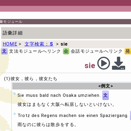
彙モジュール
語彙詳細
HOME
>
文字検索：
S
>
sie
文
文法モジュールへリンク
会
会話モジュールへリンク
発
sie
(1)彼女，彼ら，彼女たち
<例文>
Sie muss bald nach Osaka umziehen.
文
彼女はまもなく大阪へ転居しないといけない。
Trotz des Regens machen sie einen Spaziergang.
雨なのに彼らは散歩をする。