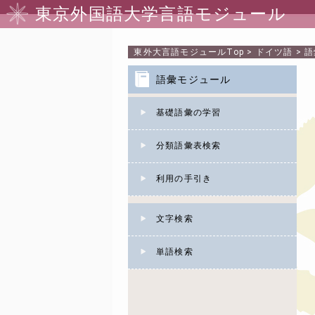
東京外国語大学言語モジュール
東外大言語モジュール
Top
>
ドイツ語
>
語
語彙モジュール
基礎語彙の学習
分類語彙表検索
利用の手引き
文字検索
単語検索