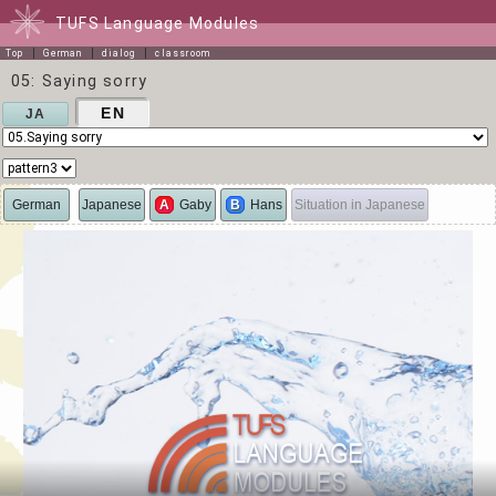
TUFS Language Modules
Top
German
dialog
classroom
05: Saying sorry
EN
JA
German
Japanese
A
Gaby
B
Hans
Situation in Japanese