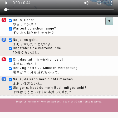
A
Hallo, Hans!
▼
やぁ，ハンス！
Wartest du schon lange?
ずいぶん待たせちゃった？
B
Na ja, es geht.
まあ，大したことないよ。
Ungefähr eine Viertelstunde.
15分ぐらいだし。
A
Oh, das tut mir wirklich Leid!
本当にごめん！
Der Zug hatte 20 Minuten Verspätung.
電車が２０分も遅れちゃって。
B
Na ja, da kann man nichts machen.
まあ，仕方ないね。
Übrigens, hast du mein Buch mitgebracht?
それはそうと，ぼくの本持って来た？
A
Dein Buch?
Tokyo University of Foreign Studies. Copyright © All rights reserved.
本？
Oh, nein!
やだ！
Mein Gott!