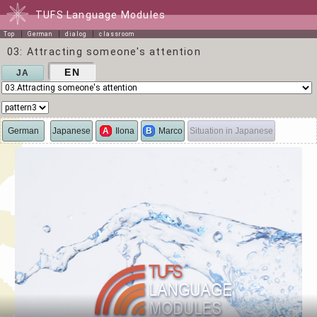
TUFS Language Modules
Top
German
dialog
classroom
03: Attracting someone's attention
EN
JA
German
Japanese
A
Ilona
B
Marco
Situation in Japanese