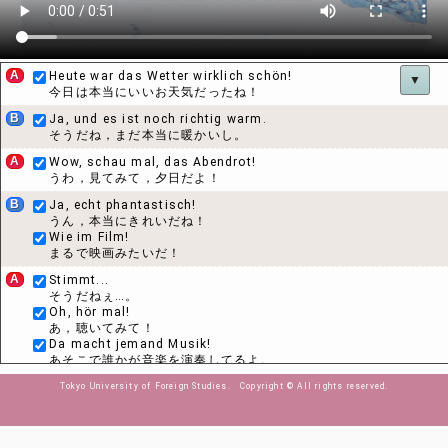
A
Heute war das Wetter wirklich schön!
▼
今日は本当にいいお天気だったね！
B
Ja, und es ist noch richtig warm.
そうだね，まだ本当に暖かいし。
A
Wow, schau mal, das Abendrot!
うわ，見てみて，夕日だよ！
B
Ja, echt phantastisch!
うん，本当にきれいだね！
Wie im Film!
まるで映画みたいだ！
A
Stimmt...
そうだねぇ…。
Oh, hör mal!
あ，聴いてみて！
Da macht jemand Musik!
あそこで誰かが音楽を演奏してるよ。
B
Musik?
Tokyo University of Foreign Studies. Copyright © All rights reserved.
音楽？
... Ich hör' nichts.
ぼくには何も聞こえないけど。