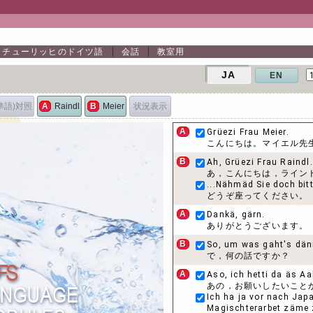
チューリッヒのドイツ語
会話
教室用
JA
EN
準語)対照
状況表示
A
Raindl
B
Meier
A
Grüezi Frau Meier.
こんにちは。マイエル先
B
Ah, Grüezi Frau Raindl.
あ，こんにちは，ライン
...Nähmäd Sie doch bitt
どうぞ座ってください。
A
Dankä, gärn.
ありがとうございます。
B
So, um was gaht's dän
で，何の話ですか？
A
Aso, ich hetti da äs Aa
あの，お願いしたいこと
Ich ha ja vor nach Jap
Magischterarbet zäme 