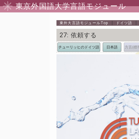
東京外国語大学言語モジュール
東外大言語モジュール
Top
ドイツ語
27: 依頼する
チューリッヒのドイツ語
日本語
方言(標