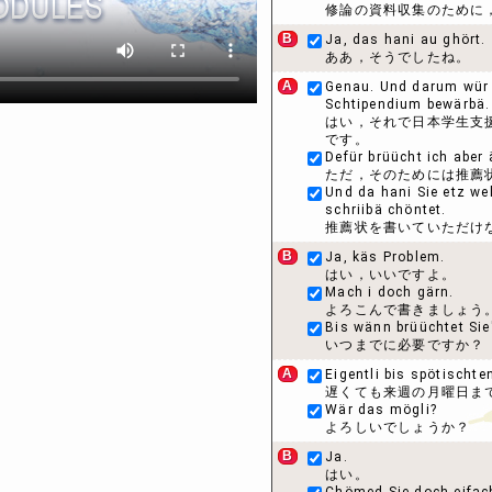
修論の資料収集のために
B
Ja, das hani au ghört.
ああ，そうでしたね。
A
Genau. Und darum wür i
Schtipendium bewärbä.
はい，それで日本学生支
です。
Defür brüücht ich aber
ただ，そのためには推薦
Und da hani Sie etz wel
schriibä chöntet.
推薦状を書いていただけ
B
Ja, käs Problem.
はい，いいですよ。
Mach i doch gärn.
よろこんで書きましょう
Bis wänn brüüchtet Sie
いつまでに必要ですか？
A
Eigentli bis spötischt
遅くても来週の月曜日ま
Wär das mögli?
よろしいでしょうか？
B
Ja.
はい。