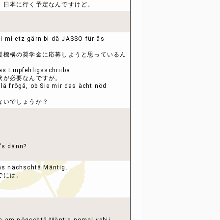
，日本に行く予定なんですけど。
 mi etz gärn bi dä JASSO für äs
援機構の奨学金に応募しようと思っているん
 äs Empfehligsschriibä.
状が必要なんですが。
lä frögä, ob Sie mir das ächt nöd
ないでしょうか？
。
's dänn?
ens nächschtä Mäntig.
でには。