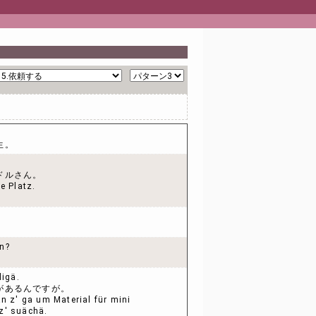
生。
ドルさん。
e Platz.
n?
ligä.
があるんですが。
an z' ga um Material für mini
z' suächä.