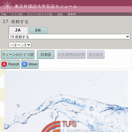
東京外国語大学言語モジュール
Top
ドイツ語
ウィーンのドイツ語
会話
教室用
27: 依頼する
JA
EN
ウィーンのドイツ語
日本語
方言(標準語)対照
状況表示
A
Raindl
B
Meier