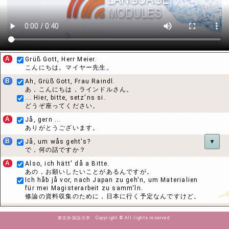
A
Grüß Gott, Herr Meier.
こんにちは。マイヤー先生。
B
Ah, Grüß Gott, Frau Raindl.
あ，こんにちは，ラインドルさん。
... Hier, bitte, setz'ns si.
どうぞ座ってください。
A
Jå, gern ...
ありがとうございます。
B
Jå, um wås geht's?
▼
で，何の話ですか？
A
Also, ich hätt' då a Bitte.
あの，お願いしたいことがあるんですが。
Ich håb jå vor, nach Japan zu geh'n, um Materialien
für mei Magisterarbeit zu samm'ln.
修論の資料収集のために，日本に行く予定なんですけど。
B
Ah ja.
ああ，そうでしたね。
東京外国語大学 Copyright © All rights reserved.