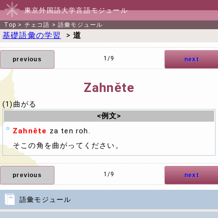
東京外国語大学言語モジュール
Top
>
チェコ語
>
語彙モジュール
基礎語彙の学習
>
道
1/9
previous
next
Zahněte
(1)曲がる
<例文>
Zahněte
za ten roh.
そこの角を曲がってください。
1/9
previous
next
語彙モジュール