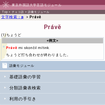
東京外国語大学言語モジュール
Top
>
チェコ語
>
語彙モジュール
文字検索：
p
>
Právě
Právě
(1)ちょうど
<例文>
Právě
mi skončil mítink.
ちょうど打ち合わせが終わりました。
語彙モジュール
基礎語彙の学習
分類語彙表検索
利用の手引き