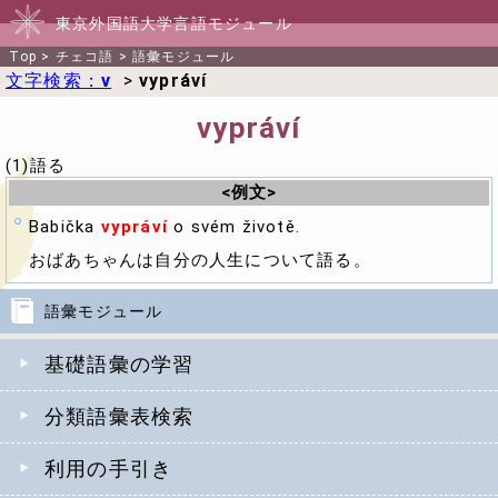
東京外国語大学言語モジュール
Top
>
チェコ語
>
語彙モジュール
文字検索：
v
>
vypráví
vypráví
(1)語る
<例文>
Babička
vypráví
o svém životě.
おばあちゃんは自分の人生について語る。
語彙モジュール
基礎語彙の学習
分類語彙表検索
利用の手引き