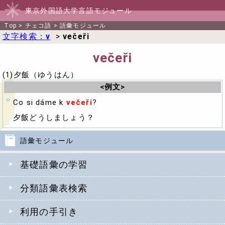
東京外国語大学言語モジュール
Top
>
チェコ語
>
語彙モジュール
文字検索：
v
>
večeři
večeři
(1)夕飯（ゆうはん）
<例文>
Co si dáme k
večeři
?
夕飯どうしましょう？
語彙モジュール
基礎語彙の学習
分類語彙表検索
利用の手引き