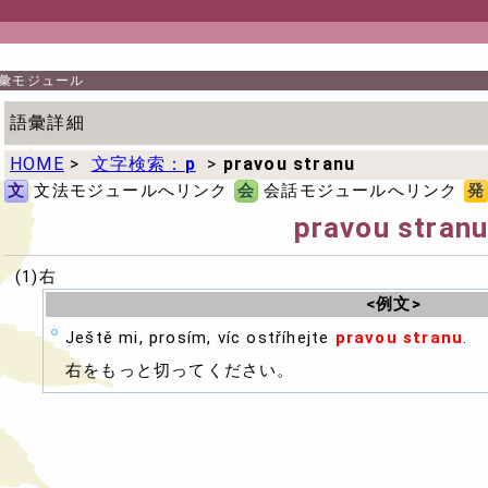
彙モジュール
語彙詳細
HOME
>
文字検索：
p
>
pravou stranu
文
文法モジュールへリンク
会
会話モジュールへリンク
発
pravou stran
(1)右
<例文>
Ještě mi, prosím, víc ostříhejte
pravou stranu
.
右をもっと切ってください。