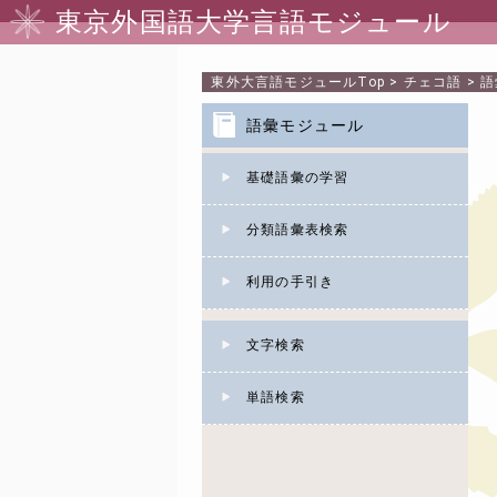
東京外国語大学言語モジュール
東外大言語モジュール
Top
>
チェコ語
>
語
語彙モジュール
基礎語彙の学習
分類語彙表検索
利用の手引き
文字検索
単語検索