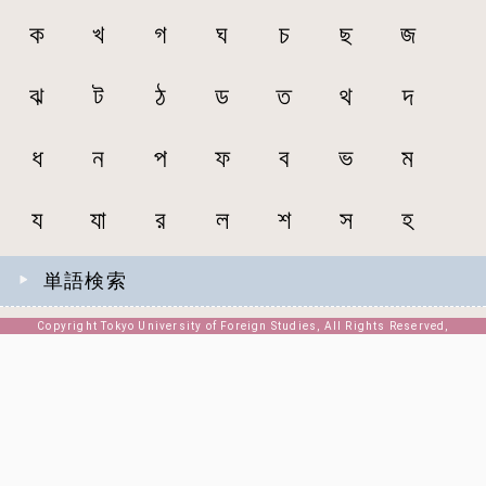
ক
খ
গ
ঘ
চ
ছ
জ
ঝ
ট
ঠ
ড
ত
থ
দ
ধ
ন
প
ফ
ব
ভ
ম
য
যা
র
ল
শ
স
হ
単語検索
Copyright Tokyo University of Foreign Studies, All Rights Reserved,