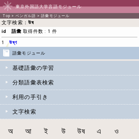
東京外国語大学言語モジュール
Top
>
ベンガル語
>
語彙モジュール
文字検索：
উষ
id 語彙
取得件数 : 1 件
1
উষ্ণ
語彙モジュール
基礎語彙の学習
分類語彙表検索
利用の手引き
文字検索
অ
আ
ই
উ
উষ
এ
ও