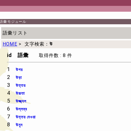
語彙モジュール
語彙リスト
HOME
>
文字検索：
উ
id 語彙
取得件数 : 8 件
1
উপর
2
উড়া
3
উত্তর
4
উচ্চতা
5
উজ্জ্বল
6
উল্লম্ব
7
উত্তর দেওয়া
8
উনুন