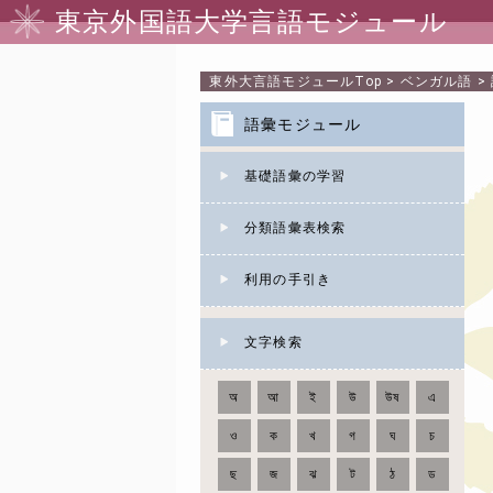
東京外国語大学言語モジュール
東外大言語モジュール
Top
>
ベンガル語
>
語彙モジュール
基礎語彙の学習
分類語彙表検索
利用の手引き
文字検索
অ
আ
ই
উ
উষ
এ
ও
ক
খ
গ
ঘ
চ
ছ
জ
ঝ
ট
ঠ
ড