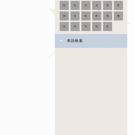
ত
থ
দ
ধ
ন
প
ফ
ব
ভ
ম
য
যা
র
ল
শ
স
হ
単語検索