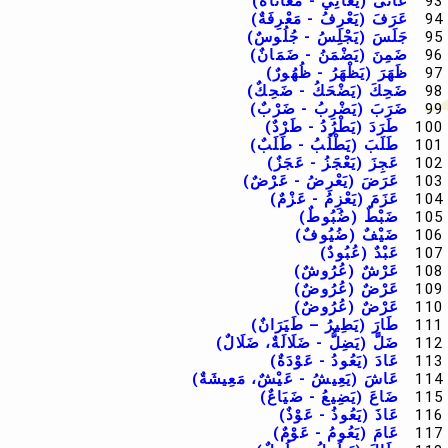
93
عَانَى (يُعَانِي - مُعَانَاةٌ)
94
عَرَفَ (يَعْرِفُ - مَعْرِفَةٌ)
95
جَلَسَ (يَجْلِسُ - جُلُوسٌ)
96
ضَمِنَ (يَضْمَنُ - ضَمَانٌ)
97
ظَهَرَ (يَظْهَرُ - ظُهُورٌ)
98
ضَحِكَ (يَضْحَكُ - ضَحِكٌ)
99
ضَرَبَ (يَضْرِبُ - ضَرْبٌ)
100
طَرَدَ (يَطْرُدُ - طَرْدٌ)
101
طَلَبَ (يَطْلُبُ - طَلَبٌ)
102
عَجِزَ (يَعْجَزُ - عَجَزٌ)
103
عَرَضَ (يَعْرِضُ - عَرْضٌ)
104
عَزَمَ (يَعْزِمُ - عَزْمٌ)
105
ضَبْطٌ (ضُبُوطٌ)
106
ضَيْفٌ (ضُيُوفٌ)
107
عَبْدٌ (عُبُودٌ)
108
عَرْشٌ (عُرُوشٌ)
109
عَرْضٌ (عُرُوضٌ)
110
عَرْضٌ (عُرُوضٌ)
111
طَارَ (يَطِيرُ – طَيَرَانٌ)
112
ضَلَّ (يَضِلُّ - ضَلَالَةٌ، ضَلَالٌ)
113
عَادَ (يَعُودُ - عَوْدَةٌ)
114
عَاشَ (يَعِيشُ - عَيْشٌ، مَعِيشَةٌ)
115
ضَاعَ (يَضِيعُ - ضَيَاعٌ)
116
عَاذَ (يَعُوذُ - عَوْذٌ)
117
عَامَ (يَعُومُ - عَوْمٌ)