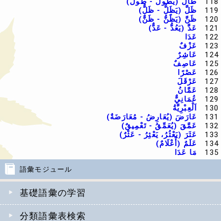
118
طَالَ (يَطُولُ - طُولٌ)
119
ظَلَّ (يَظَلُّ - ظَلٌّ)
120
ظَنَّ (يَظًنُّ - ظَنٌّ)
121
عَدَّ (يَعُدُّ - عَدٌّ)
122
عَدَا
123
عَزْفٌ
124
عَاشِرٌ
125
عَاصِفٌ
126
عَصْرًا
127
عَرْقَلَ
128
عَمَّانُ
129
عُمَانِيٌّ
130
اَلْعِبْرِيَّةُ
131
عَارَضَ (يُعَارِضُ - مُعَارَضَةٌ)
132
عَمَّقَ (يُعَمِّقُ - تَعْمِيقٌ)
133
عَثَرَ (يَعْثُرُ، يَعْثِرُ - عَثْرٌ)
134
عَلَمٌ (أَعْلَامٌ)
135
مَا عَدَا
語彙モジュール
基礎語彙の学習
分類語彙表検索