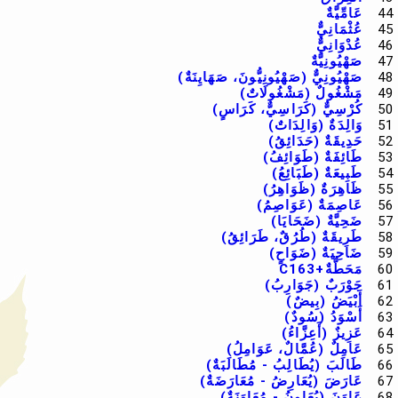
44
عَامِّيَّةٌ
45
عُثْمَانِيٌّ
46
عُدْوَانِيٌّ
47
صَهْيُونِيَّةٌ
48
صَهْيُونِيٌّ (صَهْيُونِيُّونَ، صَهَايِنَةٌ)
49
مَشْغُولٌ (مَشْغُولَاتٌ)
50
كُرْسِيٌّ (كَرَاسِيٌّ، كَرَاسٍ)
51
وَالِدَةٌ (وَالِدَاتٌ)
52
حَدِيقَةٌ (حَدَائِقُ)
53
طَائِفَةٌ (طَوَائِفُ)
54
طَبِيعَةٌ (طَبَائِعُ)
55
ظَاهِرَةٌ (ظَوَاهِرُ)
56
عَاصِمَةٌ (عَوَاصِمُ)
57
ضَحِيَّةٌ (ضَحَايَا)
58
طَرِيقَةٌ (طُرُقٌ، طَرَائِقُ)
59
ضَاحِيَةٌ (ضَوَاحٍ)
60
مَحَطَّةٌ+C163
61
جَوْرَبٌ (جَوَارِبُ)
62
أَبْيَضُ (بِيضٌ)
63
أَسْوَدُ (سُودٌ)
64
عَزِيزٌ (أَعِزَّاءُ)
65
عَامِلٌ (عُمَّالٌ، عَوَامِلُ)
66
طَالَبَ (يُطَالِبُ - مُطَالَبَةٌ)
67
عَارَضَ (يُعَارِضُ - مُعَارَضَةٌ)
68
عَاوَنَ (يُعَاوِنُ - مُعَاوَنَةٌ)