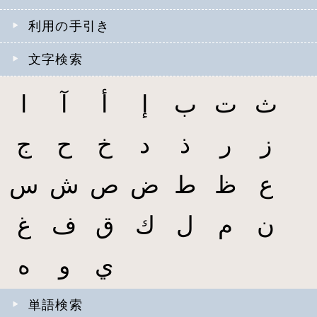
利用の手引き
文字検索
ث
ت
ب
إ
أ
آ
ا
ز
ر
ذ
د
خ
ح
ج
ع
ظ
ط
ض
ص
ش
س
ن
م
ل
ك
ق
ف
غ
ي
و
ه
単語検索