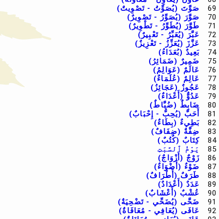
69
صَوَّتَ (يُصَوِّتُ - تَصْوِيتٌ)
70
صَوَّرَ (يُصَوِّرُ - تَصْوِيرٌ)
71
طَوَّرَ (يُطَوِّرُ - تَطْوِيرٌ)
72
عَبَّرَ (يُعَبِّرُ - تَعْبِيرٌ)
73
عَزَّزَ (يُعَزِّزُ - تَعْزِيزٌ)
74
بَعِيدٌ (بُعَدَاءُ)
75
ضَمِيرٌ (ضَمَائِرُ)
76
عَالَمٌ (عَوَالِمُ)
77
عَالِمٌ (عُلَمَاءٌ)
78
عَجُوزٌ (عَجَائِزُ)
79
عَدُوٌّ (أَعْدَاءٌ)
80
ضَابِطٌ (ضُبَّاطٌ)
81
أَحَبَّ (يُحِبُّ - إِحْبَابٌ)
82
بَطِيءٌ (بِطَاءٌ)
83
ضِفَّةٌ (ضِفَافٌ)
84
كِتَابٌ (كُتُبٌ)
85
يَوْمُ ٱلسَّبَتِ
86
زَوْجٌ (أَزْوَاجٌ)
87
ضَوْءٌ (أَضْوَاءٌ)
88
طَرَفٌ (أَطْرَافٌ)
89
عَدَدٌ (أَعْدَادٌ)
90
عُشْبٌ (أَعْشَابٌ)
91
ضَحَّى (يُضَحِّي - تَضْحِيَةٌ)
92
عَافَى (يُعَافِي - مُعَافَاةٌ)