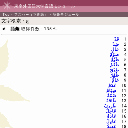
東京外国語大学言語モジュール
Top
>
フスハー（正則語）
>
語彙モジュール
ع
文字検索：
id 語彙
取得件数 : 135 件
1
قَدْ
2
ضِدَّ
3
عَالٍ
4
صَوْمٌ
5
طَبْعٌ
6
طَعْمٌ
7
طِبْقَ
8
ظُهْرٌ
9
عَامٌّ
10
عَدَمٌ
11
صِيَامٌ
12
ضَمَّةٌ
13
طَاقَةٌ
14
طَرِيفٌ
15
عَاجِلٌ
16
عَادَةٌ
17
عَادِلٌ
18
عَدِيدٌ