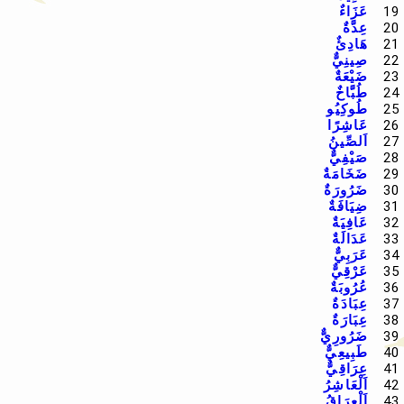
19
عَزَاءٌ
20
عِدَّةٌ
21
هَادِئٌ
22
صِينِيٌّ
23
ضَيْعَةٌ
24
طُبَّاخٌ
25
طُوكِيُو
26
عَاشِرًا
27
اَلصِّينُ
28
صَيْفِيٌّ
29
ضَخَامَةٌ
30
ضَرُورَةٌ
31
ضِيَافَةٌ
32
عَافِيَةٌ
33
عَدَالَةٌ
34
عَرَبِيٌّ
35
عَرْقِيٌّ
36
عُرُوبَةٌ
37
عِبَادَةٌ
38
عِبَارَةٌ
39
ضَرُورِيٌّ
40
طَبِيعِيٌّ
41
عِرَاقِيٌّ
42
اَلْعَاشِرُ
43
اَلْعِرَاقُ