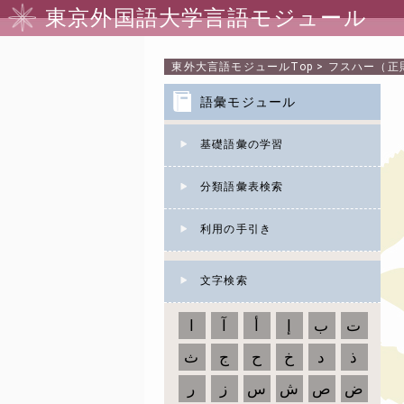
東京外国語大学言語モジュール
東外大言語モジュール
Top
>
フスハー（正
語彙モジュール
基礎語彙の学習
分類語彙表検索
利用の手引き
文字検索
ت
ب
إ
أ
آ
ا
ذ
د
خ
ح
ج
ث
ض
ص
ش
س
ز
ر