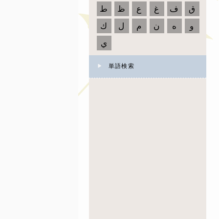
ق
ف
غ
ع
ظ
ط
و
ه
ن
م
ل
ك
ي
単語検索