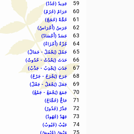
59
جَدِيدٌ (جُدُدٌ)
60
حَرَامٌ (حُرُمٌ)
61
حُجَّةٌ (حُجَجٌ)
62
جَرَسٌ (أَجْرَاسٌ)
63
جَسَدٌ (أَجْسَادٌ)
64
جُزْءٌ (أَجْزَاءٌ)
65
جَمُلَ (يَجْمُلُ - جَمَالٌ)
66
حَدَثَ (يَحْدُثُ - حُدُوثٌ)
67
جَذَبَ (يَجْذِبُ - جَذْبٌ)
68
جَرَحَ (يَجْرَحُ - جَرْحٌ)
69
جَعَلَ (يَجْعَلُ - جَعْلٌ)
70
جَمَعَ (يَجْمَعُ - جَمْعٌ)
71
حَاجٌّ (حُجَّاجٌ)
72
جَذْرٌ (جُذُورٌ)
73
جَهْدٌ (جُهُودٌ)
74
جَيْبٌ (جُيُوبٌ)
75
جَيْشٌ (جُيُوشٌ)