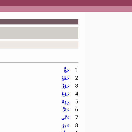
1
حَجٌّ
2
جَمْعٌ
3
جَوْزٌ
4
جَوْعُ
5
جِهَةٌ
6
حَادٌّ
7
حَتَّى
8
حَذِرٌ