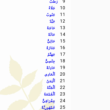
9
رَطْبٌ
10
جَلَاءٌ
11
جَنُوبٌ
12
جَيِّدٌ
13
حَاجَةٌ
14
حَالَةٌ
15
حَالِيٌّ
16
جَنَازَةٌ
17
جَهَنَّمُ
18
جِنْسِيٌّ
19
حَادِثَةٌ
20
اَلْحَادِي
21
اَلْيَمَنُ
22
اَلْجَنَّةُ
23
اَلْجُمْعَةُ
24
جِغْرَافِيٌّ
25
جُمْهُورِيَّةٌ