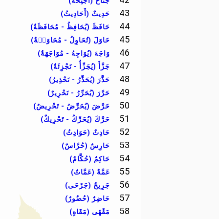
جَنَاحٌ (أَجْنِحَةٌ)
43
حَدِيثٌ (أَحَادِيثُ)
44
حَافَظَ (يُحَافِظُ - مُحَافَظَةٌ)
45
حَاوَلَ (تُحَاوِلُ - مُحَاوَلٙةٌ)
46
وَاجَهَ (يُوَاجِهُ - مُوَاجَهَةٌ)
47
جَزَّأَ (يُجَزِّأُ - تَجْزِئَةٌ)
48
حَذَّرَ (يُحَذِّرُ - تَحْذِيرُ)
49
حَرَّرَ (يُحَرِّرُ - تَحْرِيرٌ)
50
حَرَّضَ (يُحَرِّضُ - تَحْرِيضٌ)
51
حَرَّكَ (يُحَرِّكُ - تَحْرِيكٌ)
52
حَادِثٌ (حَوَادِثُ)
53
حَارِسٌ (حُرَّاسٌ)
54
حَاكِمٌ (حُكَّامٌ)
55
عَمَّةٌ (عَمَّاتٌ)
56
جَرِيحٌ (جَرْحَى)
57
حَاضِرٌ (حُضُورٌ)
58
مَقْهًى (مَقَاهٍ)