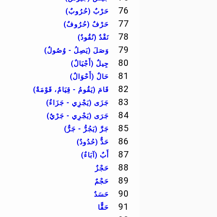
76
حَرْبٌ (حُرُوبٌ)
77
حَرْفٌ (حُرُوفٌ)
78
نَقْدٌ (نُقُودٌ)
79
وَصَلَ (يَصِلُ - وُصُولٌ)
80
جِيلٌ (أَجْيَالٌ)
81
حَالٌ (أَحْوَالٌ)
82
قَامَ (يَقُومُ - قِيَامٌ، قَوْمَةٌ)
83
جَزَى (يَجْزِي - جَزَاءٌ)
84
جَرَى (يَجْرِي - جَرْيٌ)
85
جَرَّ (يَجُرُّ - جَرٌّ)
86
حَدٌّ (حُدُودٌ)
87
أَبٌ (آبَاءٌ)
88
حَجْزٌ
89
حَجْمٌ
90
حَسَدٌ
91
حَقًّا