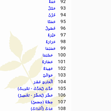
92
حَمَةٌ
93
حَمْلٌ
94
حُزْنٌ
95
حَسَنًا
96
حُصُولٌ
97
حَيْرَةٌ
98
حَرَارَةٌ
99
حَسَبَمَا
100
حَسْبَمَا
101
حَضَارَةٌ
102
حَفِيدَةٌ
103
حَوَالَيْ
104
اَلْحَادِيَ عَشَرَ
105
حَدَّثَ (يُحَدِّثُ - تَحْدِيثٌ)
106
حَضَّرَ (يُحَضِّرُ - تَحْضِيرٌ)
107
حِصَّةٌ (حِصَصٌ)
108
حَدَثٌ (أَحْدَاثٌ)