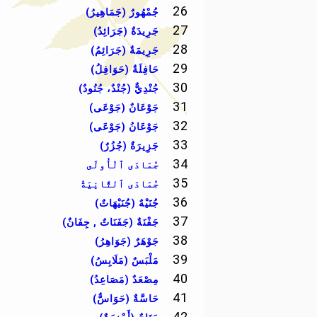
26
جُمْهُورٌ (جَمَاهِيرُ)
27
جَرِيدَةٌ (جَرَائِدُ)
28
جَرِيمَةٌ (جَرَائِمُ)
29
حَافِلَةٌ (حَوَافِلُ)
30
جُنْدِيٌّ (جُنْدٌ، جُنُودٌ)
31
جَوْعَانٌ (جَوْعَى)
32
جَوْعَانُ (جَوْعَى)
33
جَزِيرَةٌ (جُزُرٌ)
34
جُمَادَى ٱلْأُولَى
35
جُمَادَى ٱلثَّانِيَةُ
36
جُنَيْهٌ (جُنَيْهَاتٌ)
37
جَفْنَةٌ (جَفَنَاتٌ , جِفَانٌ)
38
جَوْهَرٌ (جَوَاهِرُ)
39
مَلْبَسٌ (مَلَابِسُ)
40
مِصْعَدٌ (مَصَاعِدُ)
41
حَاسَّةٌ (حَوَاسٌّ)
42