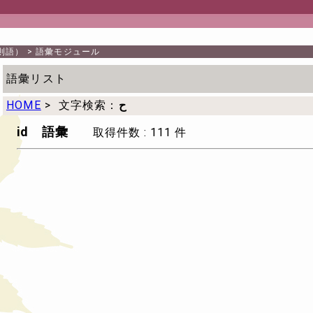
則語）
>
語彙モジュール
語彙リスト
ح
文字検索：
>
HOME
id 語彙
取得件数 : 111 件