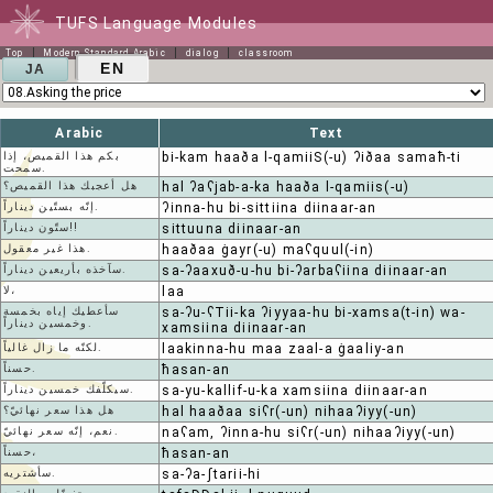
TUFS Language Modules
Top
Modern Standard Arabic
dialog
classroom
EN
JA
Arabic
Text
بكم هذا القميص، إذا
bi-kam haaða l-qamiiS(-u) ʔiðaa samaħ-ti
سمحت.
هل أعجبك هذا القميص؟
hal ʔaʕjab-a-ka haaða l-qamiis(-u)
إنّه بستّين ديناراً.
ʔinna-hu bi-sittiina diinaar-an
ستّون ديناراً!!
sittuuna diinaar-an
هذا غير معقول.
haaðaa ġayr(-u) maʕquul(-in)
سآخذه بأريعين ديناراً.
sa-ʔaaxuð-u-hu bi-ʔarbaʕiina diinaar-an
لا،
laa
سأعطيك إياه بخمسة
sa-ʔu-ʕTii-ka ʔiyyaa-hu bi-xamsa(t-in) wa-
وخمسين ديناراً.
xamsiina diinaar-an
لكنّه ما زال غالياً.
laakinna-hu maa zaal-a ġaaliy-an
حسناً.
ħasan-an
سيكلّفك خمسين ديناراً.
sa-yu-kallif-u-ka xamsiina diinaar-an
هل هذا سعر نهائيّ؟
hal haaðaa siʕr(-un) nihaaʔiyy(-un)
نعم، إنّه سعر نهائيّ.
naʕam, ʔinna-hu siʕr(-un) nihaaʔiyy(-un)
حسناً،
ħasan-an
سأشتريه.
sa-ʔa-ʃtarii-hi