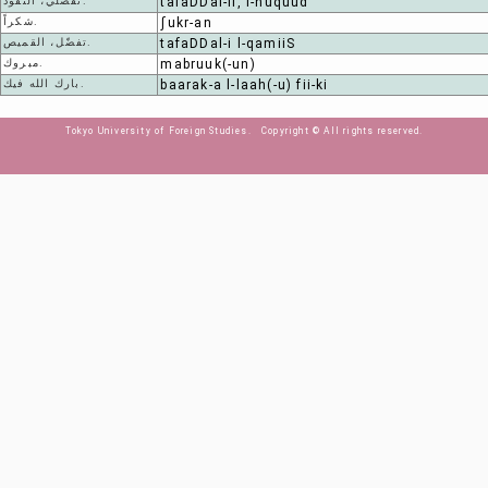
تفضّلي، النقود.
tafaDDal-ii, l-nuquud
شكراً.
ʃukr-an
تفضّل، القميص.
tafaDDal-i l-qamiiS
مبروك.
mabruuk(-un)
بارك الله فيك.
baarak-a l-laah(-u) fii-ki
Tokyo University of Foreign Studies. Copyright © All rights reserved.