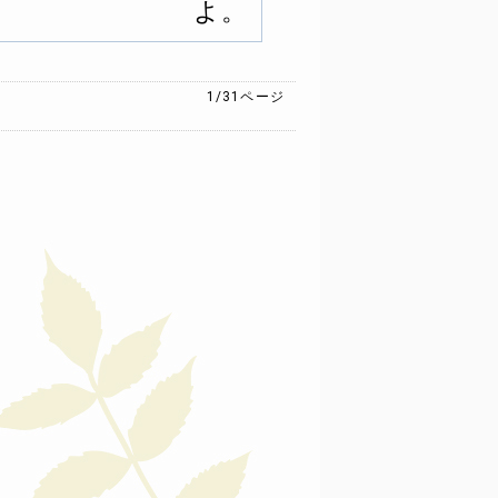
よ。
1/31
ページ