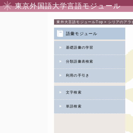
東京外国語大学言語モジュール
東外大言語モジュール
Top
>
シリアのアラ
語彙モジュール
基礎語彙の学習
分類語彙表検索
利用の手引き
文字検索
単語検索