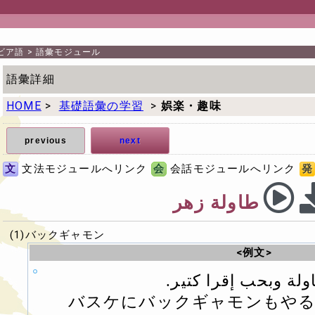
ビア語
>
語彙モジュール
語彙詳細
HOME
>
基礎語彙の学習
>
娯楽・趣味
previous
next
文
文法モジュールへリンク
会
会話モジュールへリンク
発
طاولة زهر‏
(1)バックギャモン
<例文>
ة وبحب إقرا كتير.‏‏
バスケにバックギャモンもやる