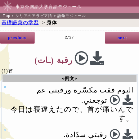
東京外国語大学言語モジュール
Top
>
シリアのアラビア語
>
語彙モジュール
基礎語彙の学習
>
身体
2/27
previous
next
رقبة (ـات)‏
(1)首
<例文>
اليوم فقت مكسّرة ورقبتي عم
توجعني.‏
今日は寝違えたので、首が痛いんで
す。
رقبتي سدّادة.‏