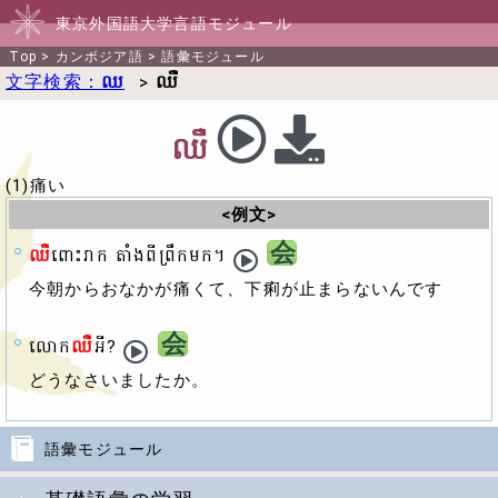
東京外国語大学言語モジュール
Top
>
カンボジア語
>
語彙モジュール
文字検索：
ឈ
>
ឈឺ
ឈឺ
(1)痛い
<例文>
会
ឈឺ
ពោះរាក តាំងពីព្រឹកមក។
今朝からおなかが痛くて、下痢が止まらないんです
会
លោក
ឈឺ
អី?
どうなさいましたか。
語彙モジュール