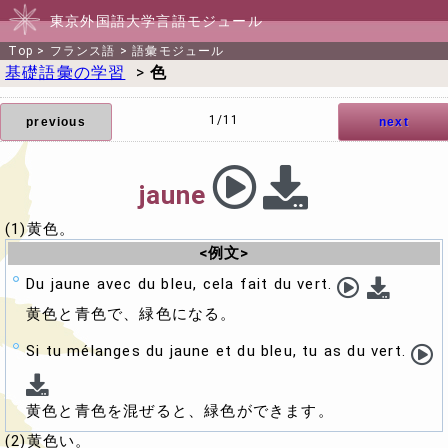
東京外国語大学言語モジュール
Top
>
フランス語
>
語彙モジュール
基礎語彙の学習
>
色
1/11
previous
next
jaune
(1)黄色。
<例文>
Du jaune avec du bleu, cela fait du vert.
黄色と青色で、緑色になる。
Si tu mélanges du jaune et du bleu, tu as du vert.
黄色と青色を混ぜると、緑色ができます。
(2)黄色い。