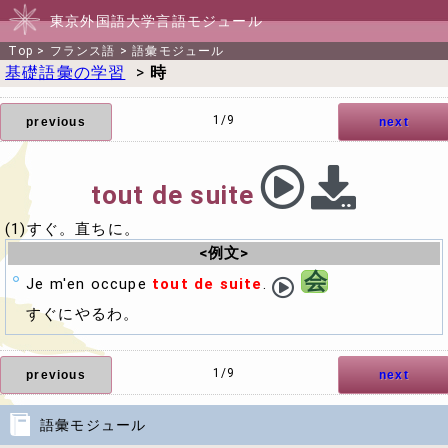
東京外国語大学言語モジュール
Top
>
フランス語
>
語彙モジュール
基礎語彙の学習
>
時
1/9
previous
next
tout de suite
(1)すぐ。直ちに。
<例文>
会
Je m'en occupe
tout de suite
.
すぐにやるわ。
1/9
previous
next
語彙モジュール