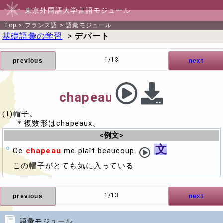
東京外国語大学言語モジュール
Top
>
フランス語
>
語彙モジュール
基礎語彙の学習
>
デパート
1/13
previous
next
chapeau
(1)帽子。
＊複数形はchapeaux。
<例文>
文
Ce
chapeau
me plaît beaucoup.
この帽子がとても気に入っている
1/13
previous
next
語彙モジュール