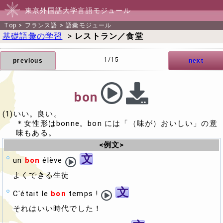
東京外国語大学言語モジュール
Top
>
フランス語
>
語彙モジュール
基礎語彙の学習
>
レストラン／食堂
1/15
previous
next
bon
(1)いい。良い。
＊女性形はbonne。bon には「（味が）おいしい」の意
味もある。
<例文>
文
un
bon
élève
よくできる生徒
文
C'était le
bon
temps !
それはいい時代でした！