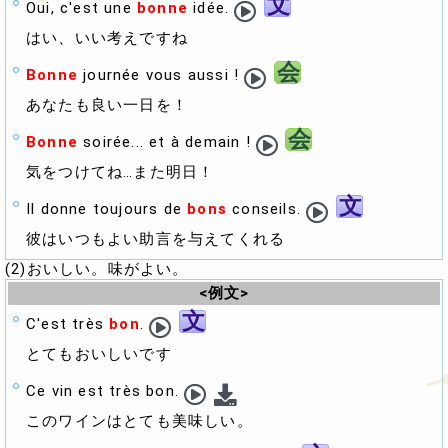
文
Oui, c'est une
bonne
idée.
はい、いい考えですね
会
Bonne
journée vous aussi !
あなたも良い一日を！
会
Bonne
soirée... et à demain !
気をつけてね…また明日！
文
Il donne toujours de
bons
conseils.
彼はいつもよい助言を与えてくれる
(2)おいしい。味がよい。
<例文>
文
C'est très
bon
.
とてもおいしいです
Ce vin est très bon.
このワインはとても美味しい。