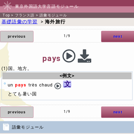
東京外国語大学言語モジュール
Top
>
フランス語
>
語彙モジュール
基礎語彙の学習
>
海外旅行
1/9
previous
next
pays
(1)国。地方。
<例文>
文
un
pays
très chaud
とても暑い国
1/9
previous
next
語彙モジュール