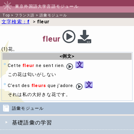
東京外国語大学言語モジュール
Top
>
フランス語
>
語彙モジュール
文字検索：
f
>
fleur
fleur
(1)花。
<例文>
文
Cette
fleur
ne sent rien.
この花は匂いがしない
文
C'est des
fleurs
que j'adore.
それは私の大好きな花です。
語彙モジュール
基礎語彙の学習