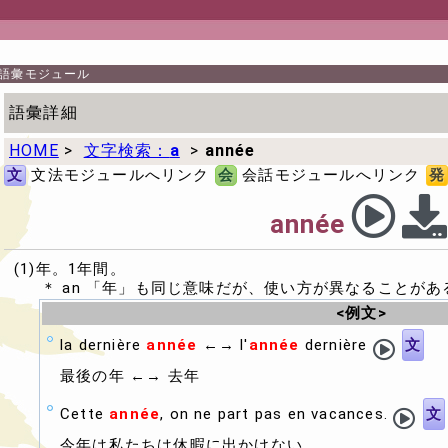
語彙モジュール
語彙詳細
HOME
>
文字検索：
a
>
année
文
文法モジュールへリンク
会
会話モジュールへリンク
発
année
(1)年。1年間。
＊ an 「年」も同じ意味だが、使い方が異なることが
<例文>
la dernière
année
←→ l'
année
dernière
文
最後の年 ←→ 去年
Cette
année
, on ne part pas en vacances.
文
今年は私たちは休暇に出かけない