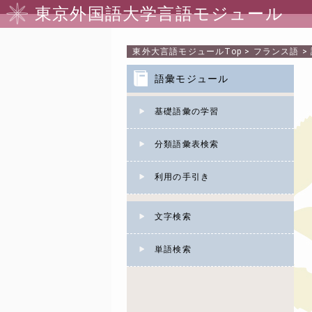
東京外国語大学言語モジュール
東外大言語モジュール
Top
>
フランス語
>
語彙モジュール
基礎語彙の学習
分類語彙表検索
利用の手引き
文字検索
単語検索