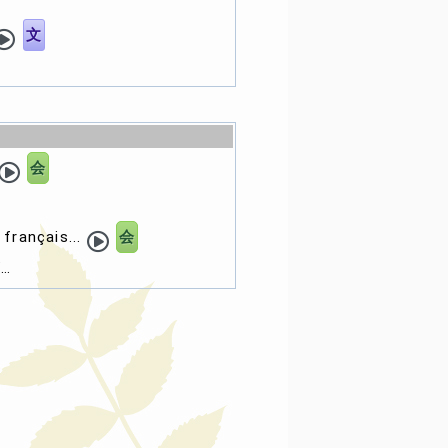
文
会
français...
会
…