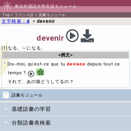
東京外国語大学言語モジュール
Top
>
フランス語
>
語彙モジュール
文字検索：
d
>
devenir
devenir
(1)なる。～になる。
<例文>
Dis-moi, qu'est-ce que tu
deviens
depuis tout ce
会
temps ?
それで、あの後どうしてるの？
語彙モジュール
基礎語彙の学習
分類語彙表検索