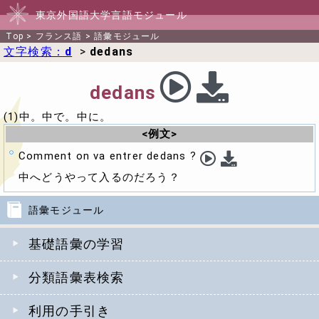
東京外国語大学言語モジュール
Top
>
フランス語
>
語彙モジュール
文字検索：
d
>
dedans
dedans
(1)中。中で。中に。
<例文>
Comment on va entrer dedans ?
中へどうやって入るのだろう？
語彙モジュール
基礎語彙の学習
分類語彙表検索
利用の手引き