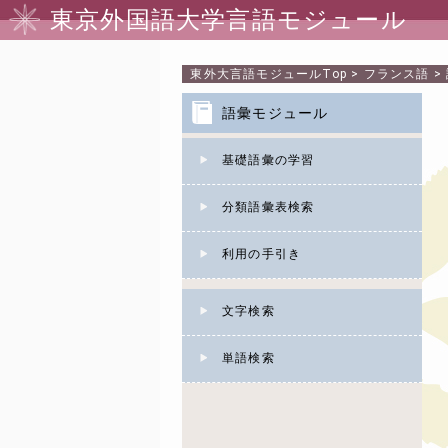
東京外国語大学言語モジュール
東外大言語モジュール
Top
>
フランス語
>
語彙モジュール
基礎語彙の学習
分類語彙表検索
利用の手引き
文字検索
単語検索