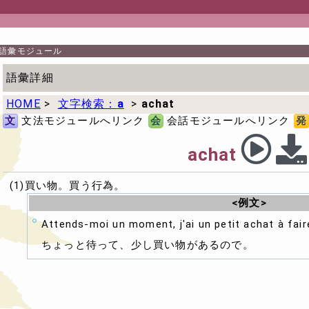
語彙モジュール
語彙詳細
HOME
>
文字検索：
a
>
achat
文
文法モジュールへリンク
会
会話モジュールへリンク
発
achat
(1)買い物。買う行為。
<例文>
Attends-moi un moment, j'ai un petit achat à fair
ちょっと待って、少し買い物があるので。