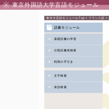
東京外国語大学言語モジュール
東外大言語モジュール
Top
>
フランス語
>
語彙モジュール
基礎語彙の学習
分類語彙表検索
利用の手引き
文字検索
単語検索