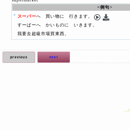
supermarket
<例句>
スーパー
へ 買い物に 行きます。
すーぱーへ かいものに いきます。
我要去超級市場買東西。
previous
next