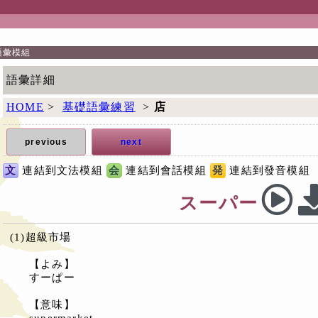
語彙模組
語彙詳細
HOME
>
基礎語彙練習
>
店
previous
next
文
会
発
連結到文法模組
連結到會話模組
連結到發音模組
スーパー
(1)超級市場
【よみ】
すーぱー
【意味】