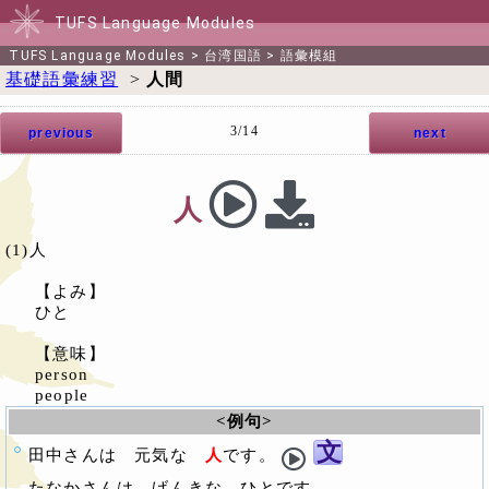
TUFS Language Modules
TUFS Language Modules
>
台湾国語
>
語彙模組
基礎語彙練習
>
人間
3/14
previous
next
人
(1)人
【よみ】
ひと
【意味】
person
people
<例句>
文
田中さんは 元気な
人
です。
たなかさんは げんきな ひとです。