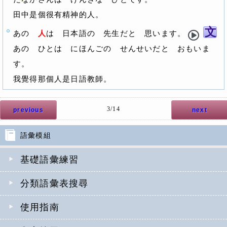
田中是個很有精神的人。
文
あの
人
は 日本語の 先生だと 思います。
あの ひとは にほんごの せんせいだと おもいま
す。
我覺得那個人是日語教師。
3/14
previous
next
語彙模組
基礎語彙練習
分類語彙表搜尋
使用指南