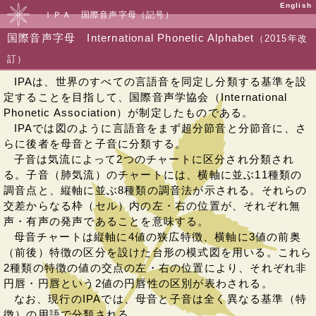
English
ＩＰＡ 国際音声字母（記号）
国際音声字母 International Phonetic Alphabet
（2015年改
訂）
IPAは、世界のすべての言語音を同定し分類する基準を設
定することを目指して、国際音声学協会（International
Phonetic Association）が制定したものである。
IPAでは図のように言語音をまず超分節音と分節音に、さ
らに後者を母音と子音に分類する。
子音は気流によって2つのチャートに区分され分類され
る。子音（肺気流）のチャートには、横軸に並ぶ11種類の
調音点と、縦軸に並ぶ8種類の調音法が示される。それらの
交差からなる枠（セル）内の左・右の位置が、それぞれ無
声・有声の発声であることを意味する。
母音チャートは縦軸に4値の狭広特徴、横軸に3値の前奥
（前後）特徴の区分を設けた台形の模式図を用いる。これら
2種類の特徴の値の交点の左・右の位置により、それぞれ非
円唇・円唇という2値の円唇性の区別が表わされる。
なお、現行のIPAでは、母音と子音は全く異なる基準（特
徴）の用語で分類される。